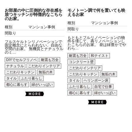
お部屋の中に圧倒的な存在感を
モノトーン調で何を置いても映
放つキッチンが特徴的なこちら
えるお家
のお家。
種別
マンション事例
種別
マンション事例
間取り
間取り
もともとフルリノベーションの物
件を壊して、再リノベーションし
フルスケルトンリノベーションで
たこちらのお家。 昼は緑豊かでや
固定概念にとらわれない、自由な
わら...
空間のお家。 無機質とナチュラル
のミ...
耐震も万全
和テイスト
DIYでセルフリノベ
耐震も万全
コンクリート壁
ナチュラル
こだわりインテリア
こだわりインテリア
こだわりキッチン
無垢の木
こだわりキッチン
無垢の木
タイル
ふたり暮らし
タイル
ヘリンボーン床
都心に暮らす
緑がいっぱい
ふたり暮らし
自宅で仕事
都心に暮らす
緑がいっぱい