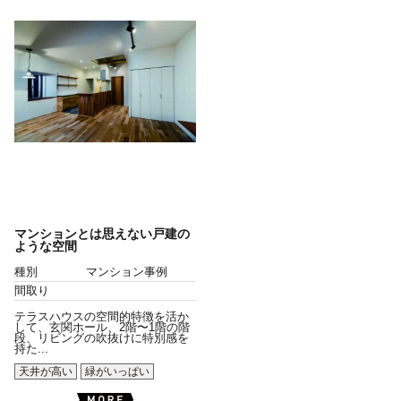
マンションとは思えない戸建の
ような空間
種別
マンション事例
間取り
テラスハウスの空間的特徴を活か
して、玄関ホール、2階〜1階の階
段、リビングの吹抜けに特別感を
持た...
天井が高い
緑がいっぱい