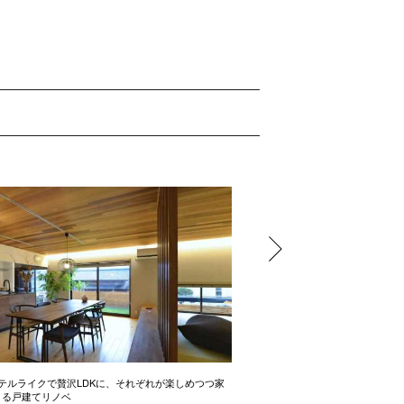
テルライクで贅沢LDKに、それぞれが楽しめつつ家
開放感たっぷりの間取り術 2LD
きる戸建てリノベ