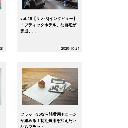
】
vol.45【リノベ|インタビュー】
実
「ブティックホテル」な自宅が
完成。...
28
2020-10-24
す
フラット35なら諸費用もローン
ン
が組める！初期費用を抑えたい
ならフラット...