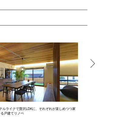
テルライクで贅沢LDKに、それぞれが楽しめつつ家
開放感たっぷりの間取り術 2LD
きる戸建てリノベ