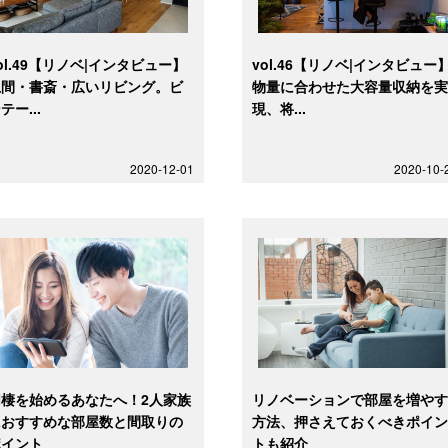
ol.49【リノベ|インタビュー】
vol.46【リノベ|インタビュー
土間・書斎・広いリビング。ビ
物量に合わせた大容量収納を
テー...
現、将...
2020-12-01
2020-10-
同棲を始めるあなたへ！2人家族
リノベーションで部屋を増や
におすすめな部屋数と間取りの
方法、押さえておくべきポイ
ポイント
トも紹介