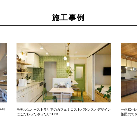
施工事例
必見
モデルはオーストラリアのカフェ！コストバランスとデザイン
一体感×ホ
にこだわったゆったり1LDK
族団欒で