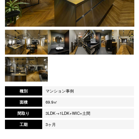
種別
マンション事例
面積
69.9㎡
間取り
3LDK→1LDK+WIC+土間
工期
3ヶ月